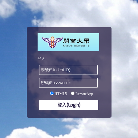
登入
HTML5
RemoteApp